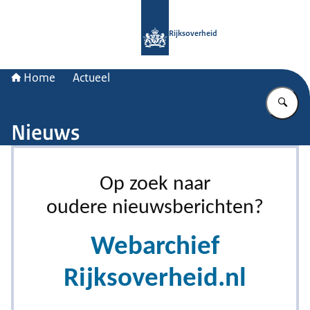
Naar de homepage van Rijksoverheid
Rijksoverheid
Home
Actueel
Vu
Nieuws