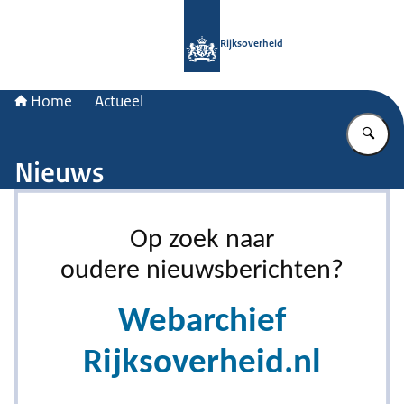
Naar de homepage van Rijksoverheid
Rijksoverheid
Home
Actueel
Vu
Nieuws