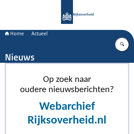
Naar de homepage van Rijksoverheid
Rijksoverheid
Home
Actueel
Vu
Nieuws