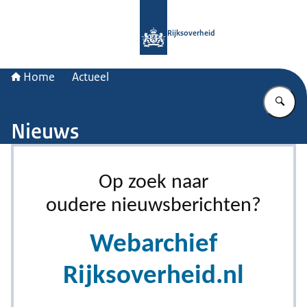
Naar de homepage van Rijksoverheid
Rijksoverheid
Home
Actueel
Vu
Nieuws