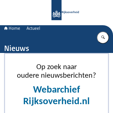
Naar de homepage van Rijksoverheid
Rijksoverheid
Home
Actueel
Vu
Nieuws