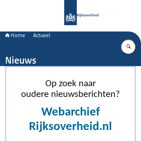
Naar de homepage van Rijksoverheid
Rijksoverheid
Home
Actueel
Vu
Nieuws