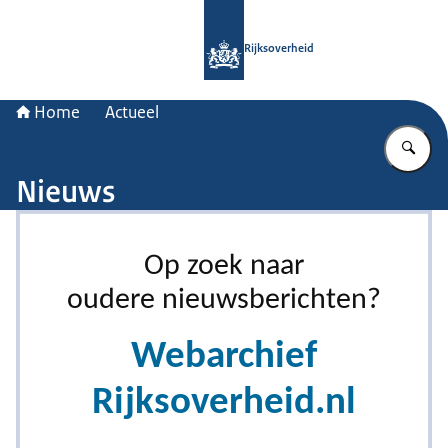
Naar de homepage van Rijksoverheid
Rijksoverheid
Home
Actueel
Vu
Nieuws