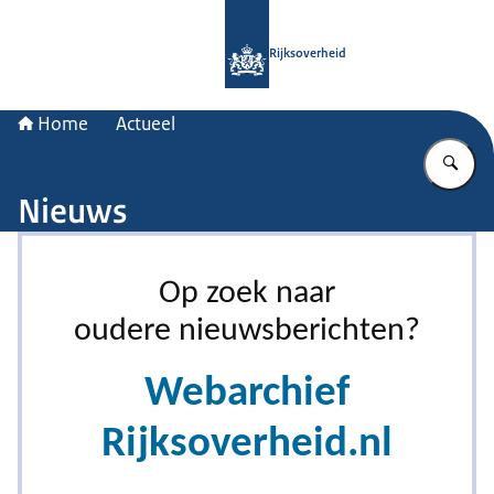
Naar de homepage van Rijksoverheid
Rijksoverheid
Home
Actueel
Vu
Nieuws