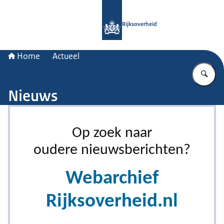
Naar de homepage van Rijksoverheid
Rijksoverheid
Home
Actueel
Vu
Nieuws