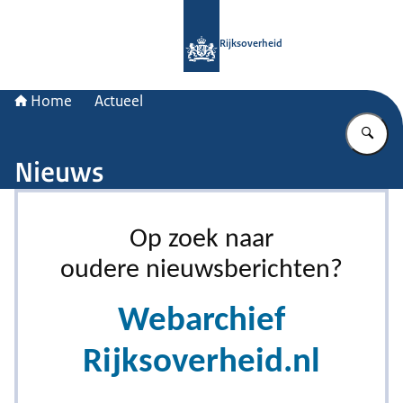
Naar de homepage van Rijksoverheid
Rijksoverheid
Home
Actueel
Vu
Nieuws