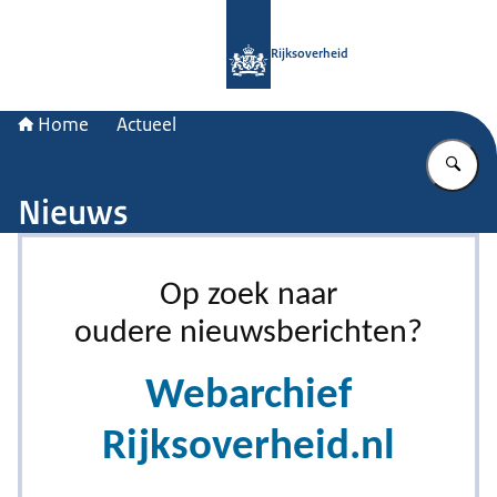
Naar de homepage van Rijksoverheid
Rijksoverheid
Home
Actueel
Vu
Nieuws