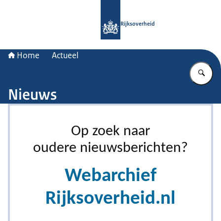
Naar de homepage van Rijksoverheid
Rijksoverheid
Home
Actueel
Vu
Nieuws