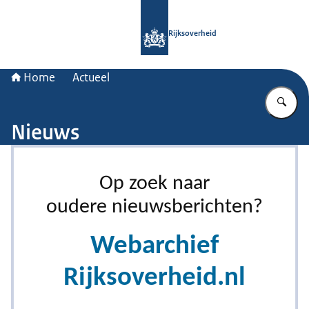
Naar de homepage van Rijksoverheid
Rijksoverheid
Home
Actueel
Vu
Nieuws