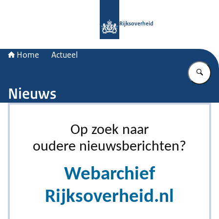
Naar de homepage van Rijksoverheid
Rijksoverheid
Home
Actueel
Vu
Nieuws