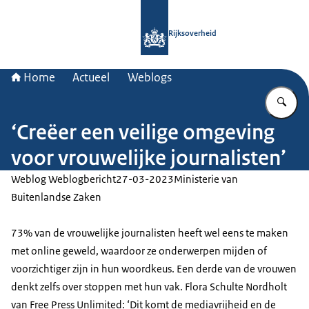
Naar de homepage van Rijksoverheid
Rijksoverheid
Home
Actueel
Weblogs
Vu
‘Creëer een veilige omgeving
voor vrouwelijke journalisten’
Weblog Weblogbericht
27-03-2023
Ministerie van
Buitenlandse Zaken
73% van de vrouwelijke journalisten heeft wel eens te maken
met online geweld, waardoor ze onderwerpen mijden of
voorzichtiger zijn in hun woordkeus. Een derde van de vrouwen
denkt zelfs over stoppen met hun vak. Flora Schulte Nordholt
van Free Press Unlimited: ‘Dit komt de mediavrijheid en de