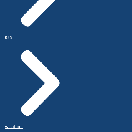
RSS
Vacatures