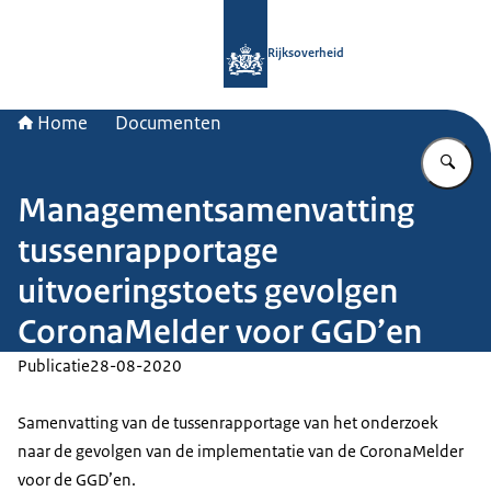
Naar de homepage van Rijksoverheid
Rijksoverheid
Home
Documenten
Vu
Managementsamenvatting
tussenrapportage
uitvoeringstoets gevolgen
CoronaMelder voor GGD’en
Publicatie
28-08-2020
Samenvatting van de tussenrapportage van het onderzoek
naar de gevolgen van de implementatie van de CoronaMelder
voor de GGD’en.