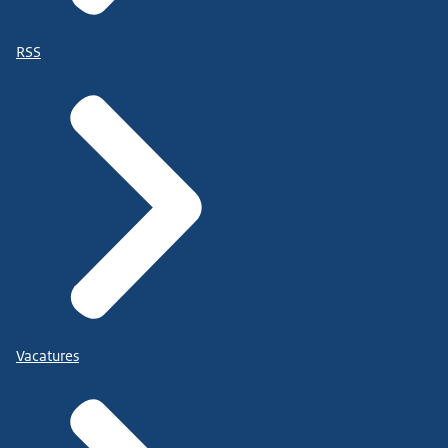
RSS
Vacatures