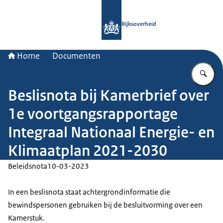
Naar de homepage van Rijksoverheid
Rijksoverheid
Home
Documenten
Vu
Beslisnota bij Kamerbrief over
1e voortgangsrapportage
Integraal Nationaal Energie- en
Klimaatplan 2021-2030
Beleidsnota
10-03-2023
In een beslisnota staat achtergrondinformatie die
bewindspersonen gebruiken bij de besluitvorming over een
Kamerstuk.