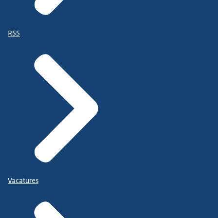
RSS
Vacatures