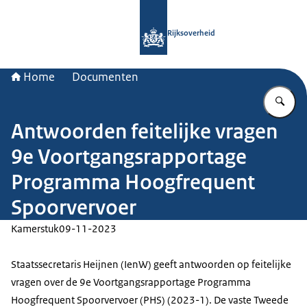
Naar de homepage van Rijksoverheid
Rijksoverheid
Home
Documenten
Vu
Antwoorden feitelijke vragen
9e Voortgangsrapportage
Programma Hoogfrequent
Spoorvervoer
Kamerstuk
09-11-2023
Staatssecretaris Heijnen (IenW) geeft antwoorden op feitelijke
vragen over de 9e Voortgangsrapportage Programma
Hoogfrequent Spoorvervoer (PHS) (2023-1). De vaste Tweede