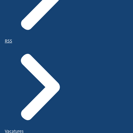
RSS
Vacatures