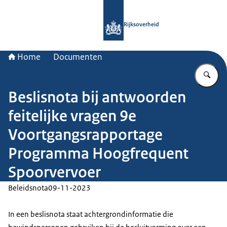
Naar de homepage van Rijksoverheid
Rijksoverheid
Home
Documenten
Vu
Beslisnota bij antwoorden
feitelijke vragen 9e
Voortgangsrapportage
Programma Hoogfrequent
Spoorvervoer
Beleidsnota
09-11-2023
In een beslisnota staat achtergrondinformatie die