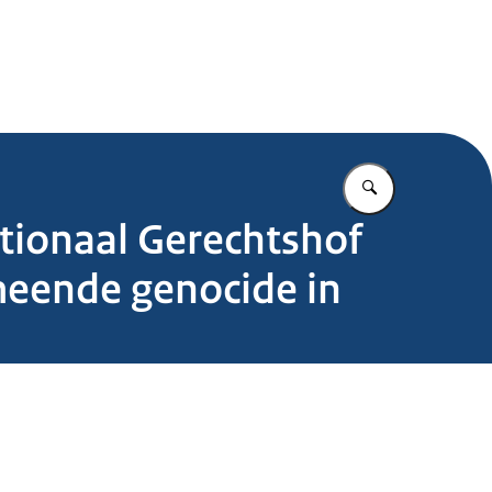
.nl
Vul in wat u z
ationaal Gerechtshof
rmeende genocide in