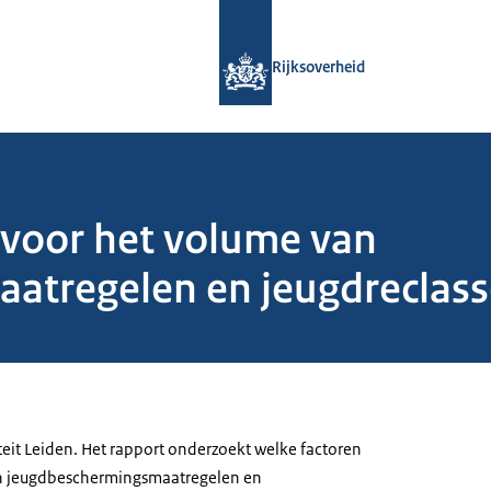
Naar de homepage van Rijksoverheid
Rijksoverheid
 voor het volume van
tregelen en jeugdreclasse
teit Leiden. Het rapport onderzoekt welke factoren
n jeugdbeschermingsmaatregelen en