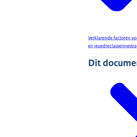
Verklarende factoren v
en jeugdreclasseringstr
Dit document