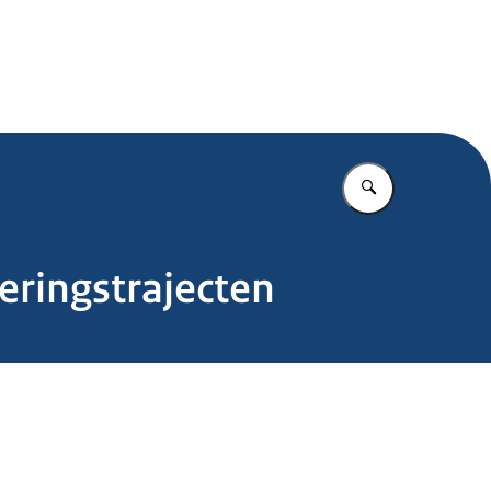
.nl
Vul in wat u z
ringstrajecten