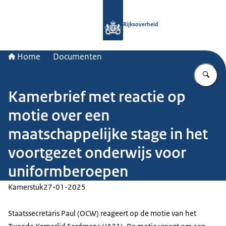
Naar de homepage van Rijksoverheid
Rijksoverheid
Home
Documenten
Vu
Kamerbrief met reactie op
motie over een
maatschappelijke stage in het
voortgezet onderwijs voor
uniformberoepen
Kamerstuk
27-01-2025
Staatssecretaris Paul (OCW) reageert op de motie van het