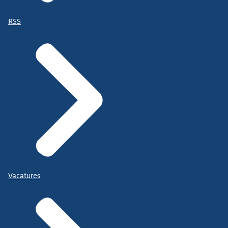
RSS
Vacatures