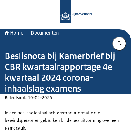
Naar de homepage van Rijksoverheid
Rijksoverheid
Home
Documenten
Vu
Beslisnota bij Kamerbrief bij
CBR kwartaalrapportage 4e
kwartaal 2024 corona-
inhaalslag examens
Beleidsnota
10-02-2025
In een beslisnota staat achtergrondinformatie die
bewindspersonen gebruiken bij de besluitvorming over een
Kamerstuk.