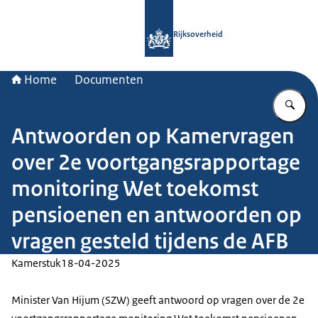
Naar de homepage van Rijksoverheid
Rijksoverheid
Home
Documenten
Vu
Antwoorden op Kamervragen
over 2e voortgangsrapportage
monitoring Wet toekomst
pensioenen en antwoorden op
vragen gesteld tijdens de AFB
Kamerstuk
18-04-2025
Minister Van Hijum (SZW) geeft antwoord op vragen over de 2e