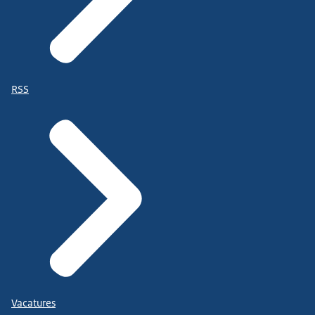
RSS
Vacatures