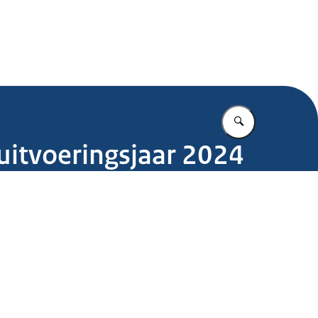
.nl
Vul in wat u z
uitvoeringsjaar 2024