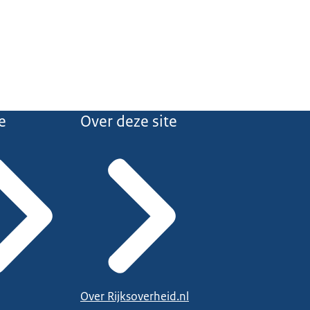
e
Over deze site
Over Rijksoverheid.nl