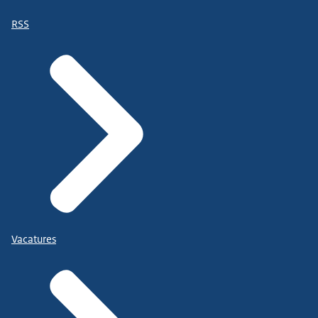
RSS
Vacatures