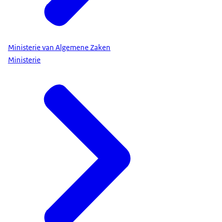
uiteraard over de castrofale situatie in Gaza, daar
sprak ik onder andere over met de leiders van
Egypte, Jordanië en Qatar.
Ministerie van Algemene Zaken
Vervolgens de agenda van de ministerraad. Ik ben
Ministerie
blij te kunnen melden dat we vandaag een
wijzigingsvoorstel voor de Tijdelijke wet
Groningen en Mijnbouwwet naar de Kamer sturen.
Het kabinet is er vanaf het begin af aan op gericht
geweest de schadeafhandeling en versterking van
huizen in Groningen makkelijker en menselijker te
maken. En de regio weer perspectief te bieden.
Met het wetsvoorstel van vandaag willen we hierin
weer stappen zetten. Dat doen we door een
generatie lang te investeren in de economie en de
samenleving. In onder andere jongeren, dorpen,
banen en scholen. Ook leggen we met dit