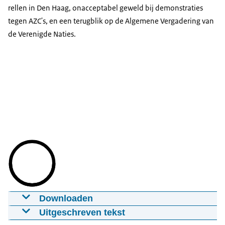
rellen in Den Haag, onacceptabel geweld bij demonstraties
tegen AZC's, en een terugblik op de Algemene Vergadering van
de Verenigde Naties.
Downloaden
Inleidend statement persconferentie na
Uitgeschreven tekst
ministerraad 26 september 2025