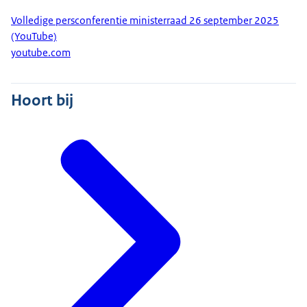
Dan de Algemene Vergadering van de Verenigde
Volledige persconferentie ministerraad 26 september 2025
Naties, waarover ik in de ministerraad ook heb
(YouTube)
bijgepraat. Het was goed om afgelopen week in
youtube.com
New York te merken dat de VN nog altijd het
gremium zijn waarbinnen de grote crises en
Hoort bij
vraagstukken op het gebied van vrede en
veiligheid uitvoerig besproken worden. Een
belangrijk onderwerp op de agenda betrof de
oorlog in Oekraïne. Zo heb ik zelf deelgenomen
aan een bijeenkomst over het terugbrengen van
de ontvoerde Oekraïense kinderen en was ik
aanwezig op een bijeenkomst over de illegale
bezetting van de Krim door Rusland. Namens
Nederland heb ik op verschillende momenten
onze steun aan Oekraïne uitgesproken. En het is
goed om te weten dat meerdere landen dat
hebben gedaan. Ook ging het in New York