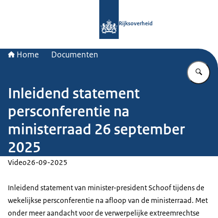
Naar de homepage van Rijksoverheid
Rijksoverheid
Home
Documenten
Vu
Inleidend statement
persconferentie na
ministerraad 26 september
2025
Video
26-09-2025
Inleidend statement van minister-president Schoof tijdens de
wekelijkse persconferentie na afloop van de ministerraad. Met
onder meer aandacht voor de verwerpelijke extreemrechtse