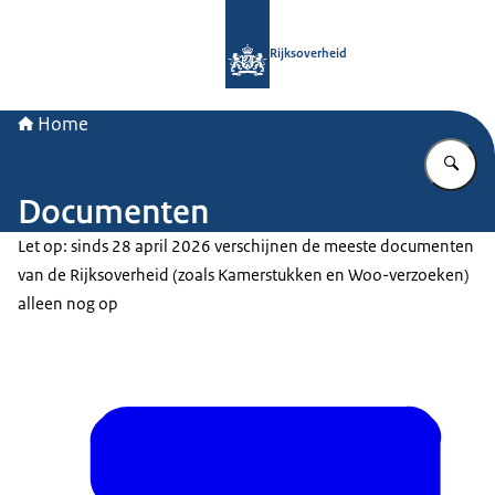
Naar de homepage van Rijksoverheid
Rijksoverheid
Home
Vu
Documenten
Let op: sinds 28 april 2026 verschijnen de meeste documenten
van de Rijksoverheid (zoals Kamerstukken en Woo-verzoeken)
alleen nog op