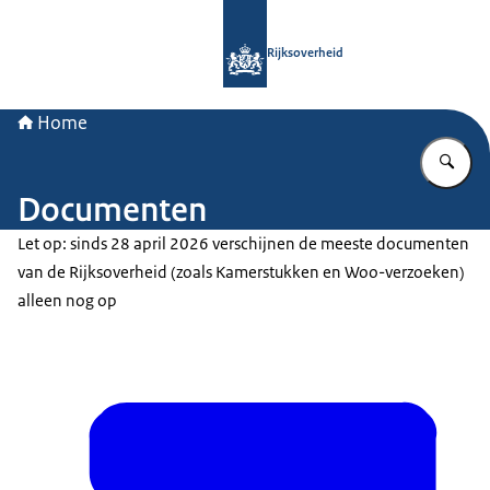
Naar de homepage van Rijksoverheid
Rijksoverheid
Home
Vu
Documenten
Let op: sinds 28 april 2026 verschijnen de meeste documenten
van de Rijksoverheid (zoals Kamerstukken en Woo-verzoeken)
alleen nog op