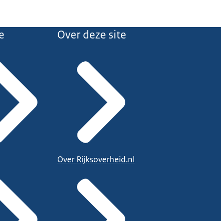
e
Over deze site
Over Rijksoverheid.nl