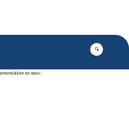
.nl
Vul in wat u z
 Kamerstukken en Woo-