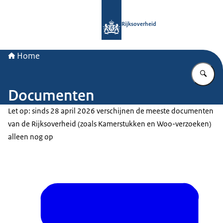
Naar de homepage van Rijksoverheid
Rijksoverheid
Home
Vu
Documenten
Let op: sinds 28 april 2026 verschijnen de meeste documenten
van de Rijksoverheid (zoals Kamerstukken en Woo-verzoeken)
alleen nog op