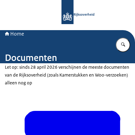
Naar de homepage van Rijksoverheid
Rijksoverheid
Home
Vu
Documenten
Let op: sinds 28 april 2026 verschijnen de meeste documenten
van de Rijksoverheid (zoals Kamerstukken en Woo-verzoeken)
alleen nog op