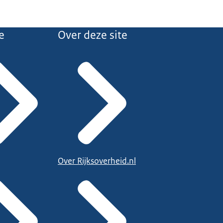
e
Over deze site
Over Rijksoverheid.nl