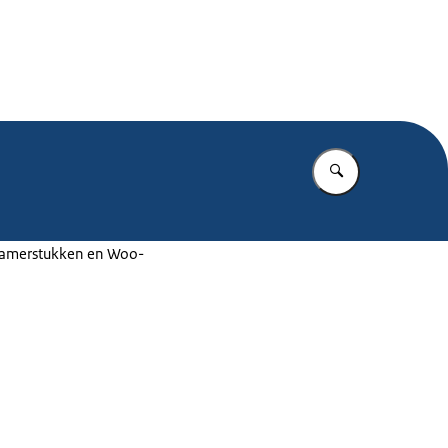
.nl
Vul in wat u z
 Kamerstukken en Woo-