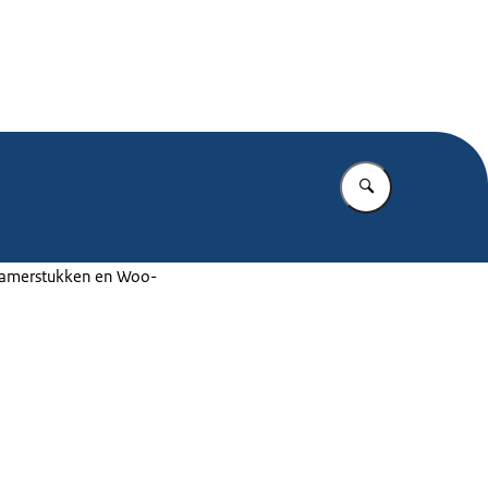
.nl
Vul in wat u z
 Kamerstukken en Woo-