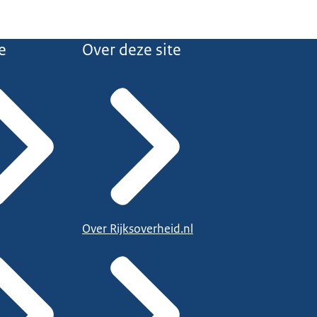
e
Over deze site
Over Rijksoverheid.nl