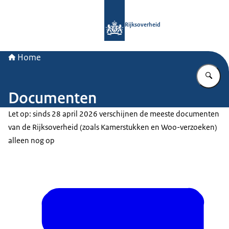
Naar de homepage van Rijksoverheid
Rijksoverheid
Home
Vu
Documenten
Let op: sinds 28 april 2026 verschijnen de meeste documenten
van de Rijksoverheid (zoals Kamerstukken en Woo-verzoeken)
alleen nog op