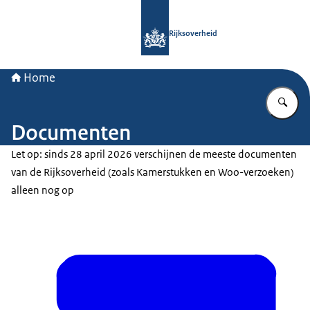
Naar de homepage van Rijksoverheid
Rijksoverheid
Home
Vu
Documenten
Let op: sinds 28 april 2026 verschijnen de meeste documenten
van de Rijksoverheid (zoals Kamerstukken en Woo-verzoeken)
alleen nog op