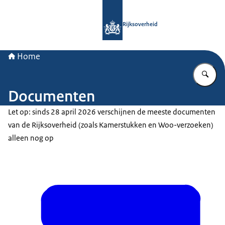
Naar de homepage van Rijksoverheid
Rijksoverheid
Home
Vu
Documenten
Let op: sinds 28 april 2026 verschijnen de meeste documenten
van de Rijksoverheid (zoals Kamerstukken en Woo-verzoeken)
alleen nog op