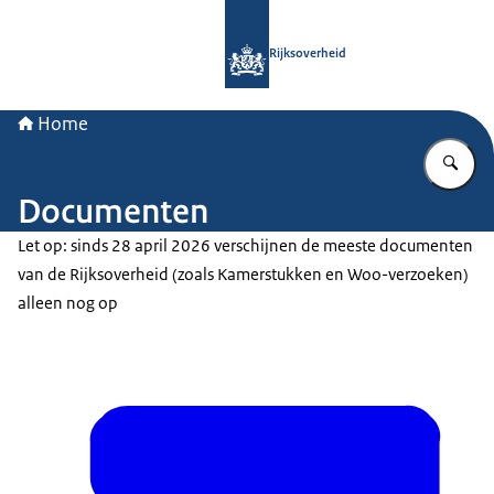
Naar de homepage van Rijksoverheid
Rijksoverheid
Home
Vu
Documenten
Let op: sinds 28 april 2026 verschijnen de meeste documenten
van de Rijksoverheid (zoals Kamerstukken en Woo-verzoeken)
alleen nog op