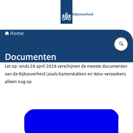
Naar de homepage van Rijksoverheid
Rijksoverheid
Home
Vu
Documenten
Let op: sinds 28 april 2026 verschijnen de meeste documenten
van de Rijksoverheid (zoals Kamerstukken en Woo-verzoeken)
alleen nog op