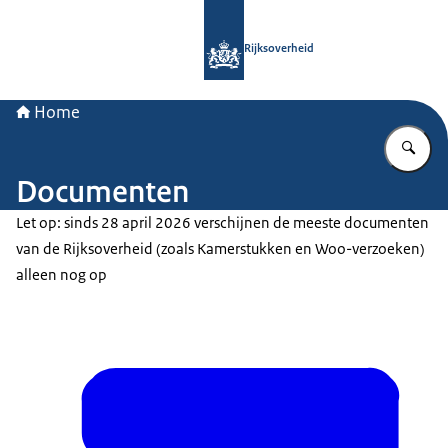
Naar de homepage van Rijksoverheid
Rijksoverheid
Home
Vu
Documenten
Let op: sinds 28 april 2026 verschijnen de meeste documenten
van de Rijksoverheid (zoals Kamerstukken en Woo-verzoeken)
alleen nog op