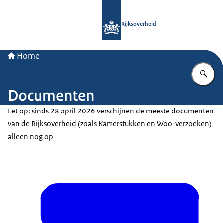
Naar de homepage van Rijksoverheid
Rijksoverheid
Home
Vu
Documenten
Let op: sinds 28 april 2026 verschijnen de meeste documenten
van de Rijksoverheid (zoals Kamerstukken en Woo-verzoeken)
alleen nog op