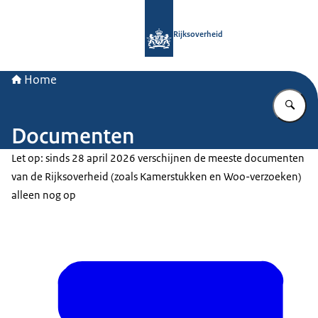
Naar de homepage van Rijksoverheid
Rijksoverheid
Home
Vu
Documenten
Let op: sinds 28 april 2026 verschijnen de meeste documenten
van de Rijksoverheid (zoals Kamerstukken en Woo-verzoeken)
alleen nog op