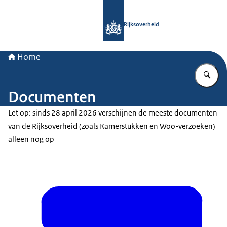
Naar de homepage van Rijksoverheid
Rijksoverheid
Home
Vu
Documenten
Let op: sinds 28 april 2026 verschijnen de meeste documenten
van de Rijksoverheid (zoals Kamerstukken en Woo-verzoeken)
alleen nog op