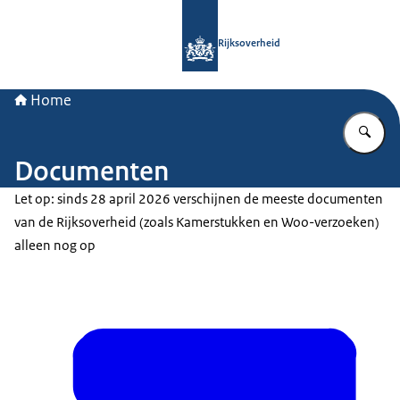
Naar de homepage van Rijksoverheid
Rijksoverheid
Home
Vu
Documenten
Let op: sinds 28 april 2026 verschijnen de meeste documenten
van de Rijksoverheid (zoals Kamerstukken en Woo-verzoeken)
alleen nog op