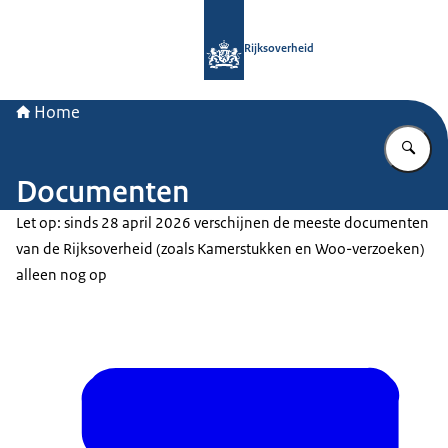
Naar de homepage van Rijksoverheid
Rijksoverheid
Home
Vu
Documenten
Let op: sinds 28 april 2026 verschijnen de meeste documenten
van de Rijksoverheid (zoals Kamerstukken en Woo-verzoeken)
alleen nog op