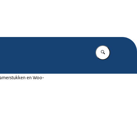
.nl
Vul in wat u z
 Kamerstukken en Woo-