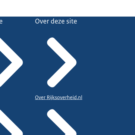
e
Over deze site
Over Rijksoverheid.nl