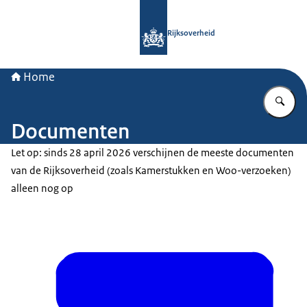
Naar de homepage van Rijksoverheid
Rijksoverheid
Home
Vu
Documenten
Let op: sinds 28 april 2026 verschijnen de meeste documenten
van de Rijksoverheid (zoals Kamerstukken en Woo-verzoeken)
alleen nog op