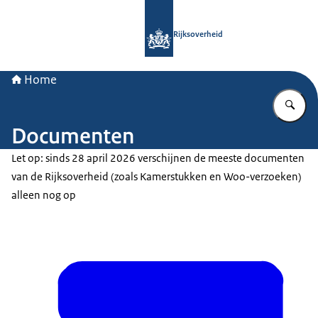
Naar de homepage van Rijksoverheid
Rijksoverheid
Home
Vu
Documenten
Let op: sinds 28 april 2026 verschijnen de meeste documenten
van de Rijksoverheid (zoals Kamerstukken en Woo-verzoeken)
alleen nog op