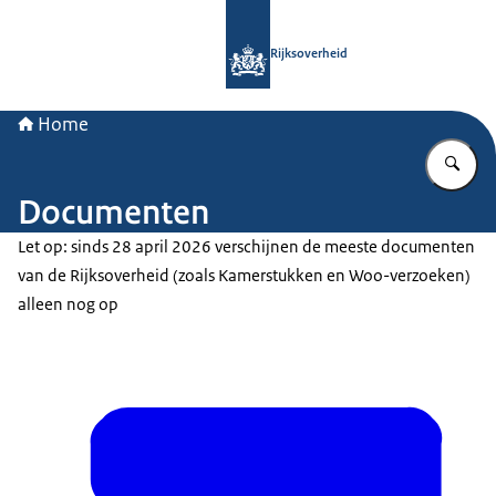
Naar de homepage van Rijksoverheid
Rijksoverheid
Home
Vu
Documenten
Let op: sinds 28 april 2026 verschijnen de meeste documenten
van de Rijksoverheid (zoals Kamerstukken en Woo-verzoeken)
alleen nog op